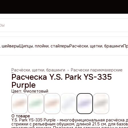
, шейверы
Щипцы, плойки, стайлеры
Расчёски, щетки, брашинги
П
Расчёски, щетки, брашинги
›
Расчески парикмахерские
Главная
›
Расческа Y.S. Park YS-335
Purple
Цвет: Фиолетовый
О товаре
Y.S. Park YS-335 Purple - многофункциональная расчёска 
стрижки с рельефным обушком, длиной 21.5 см, для базов