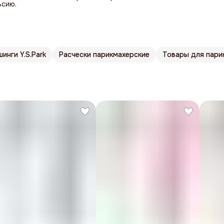
ьсию.
инги Y.S.Park
Расчески парикмахерские
Товары для парик