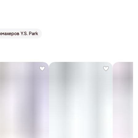
махеров Y.S. Park