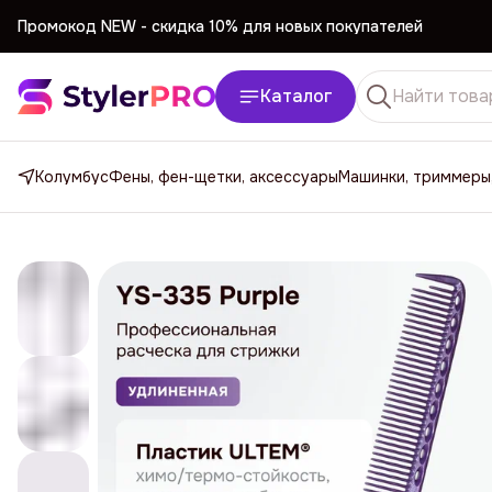
Промокод NEW -
cкидка 10% для новых покупателей
Промокод NEW -
cкидка 10% для новых покупателей
Каталог
Колумбус
Фены, фен-щетки, аксессуары
Машинки, триммеры